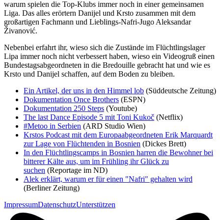
warum spielen die Top-Klubs immer noch in einer gemeinsamen
Liga. Das alles erörtern Danijel und Krsto zusammen mit dem
großartigen Fachmann und Lieblings-Nafri-Jugo Aleksandar
Živanović.
Nebenbei erfahrt ihr, wieso sich die Zustände im Flüchtlingslager
Lipa immer noch nicht verbessert haben, wieso ein Videogruß einen
Bundestagsabgeordneten in die Bredouille gebracht hat und wie es
Krsto und Danijel schaffen, auf dem Boden zu bleiben.
Ein Artikel, der uns in den Himmel lob
(Süddeutsche Zeitung)
Dokumentation Once Brothers
(ESPN)
Dokumentation 250 Steps
(Youtube)
The last Dance Episode 5 mit Toni Kukoč
(Netflix)
#Metoo in Serbien
(ARD Studio Wien)
Krstos Podcast mit dem Europaabgeordneten Erik Marquardt
zur Lage von Flüchtenden in Bosnien
(Dickes Brett)
In den Flüchtlingscamps in Bosnien harren die Bewohner bei
bitterer Kälte aus, um im Frühling ihr Glück zu
suchen
(Reportage im ND)
Alek erklärt, warum er für einen "Nafri" gehalten wird
(Berliner Zeitung)
Impressum
Datenschutz
Unterstützen