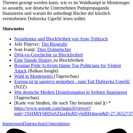
Themen gezeigt werden kann, wie es im Wahlkampf in Montenegro
so aussieht, wie deutsche Unternehmen Putinpropaganda
finanzieren und warum ihr unbedingt Bücher der kürzlich
verstorbenen Dubravka Ugrešić lesen solltet.
Shownotes
Sozialismus und Blockfreiheit von Arno Trültzsch
Jože Pirjevec:
Tito Biografie
Ivan Ivanji:
Titos Dolmetscher
Déjà-vu-Geschichte zu Blockfreiheit
Eine Stunde History
zu Blockfreiheit
Bosnian Pride Activists blame Top Politicians for Violent
Attack
(Balkan Insight)
Wahl in Montenegro
(Tagesschau)
Europa ist in sarajevo gestorben - zum Tod Dubravka Ugrešić
(NZZ)
Wie deutsche Medien Desinformation in Serbien finanzieren
(Tagesschau)
[Karte von Straßen, die nach Tito benannt sind ](<*
https://www.google.com/maps/d/viewer?
mid=1NHMtY6BDuSZfaxHuM1y6rBH4mog&ll=27.3652737
Impressum
Datenschutz
Unterstützen