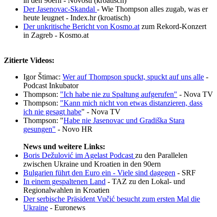
in den 90ern - Novosti (kroatisch)
Der
Jasenovac-Skandal
- Wie Thompson alles zugab, was er
heute leugnet - Index.hr (kroatisch)
Der
unkritische Bericht von Kosmo.at
zum Rekord-Konzert
in Zagreb - Kosmo.at
Zitierte Videos:
Igor Štimac:
Wer auf Thompson spuckt, spuckt auf uns alle
-
Podcast Inkubator
Thompson:
"Ich habe nie zu Spaltung aufgerufen"
- Nova TV
Thompson:
"Kann mich nicht von etwas distanzieren, dass
ich nie gesagt habe
" - Nova TV
Thompson: "
Habe nie Jasenovac und Gradiška Stara
gesungen"
- Novo HR
News und weitere Links:
Boris
Dežulović im Agelast Podcast
zu den Parallelen
zwischen Ukraine und Kroatien in den 90ern
Bulgarien führt den Euro ein - Viele sind dagegen
- SRF
In einem gespaltenen Land
- TAZ zu den Lokal- und
Regionalwahlen in Kroatien
Der serbische Präsident Vučić besucht zum ersten Mal die
Ukraine
- Euronews