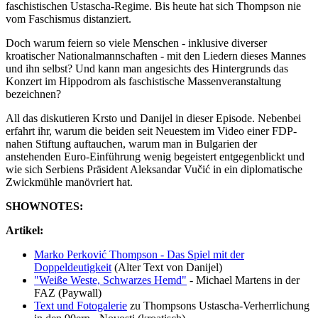
faschistischen Ustascha-Regime. Bis heute hat sich Thompson nie
vom Faschismus distanziert.
Doch warum feiern so viele Menschen - inklusive diverser
kroatischer Nationalmannschaften - mit den Liedern dieses Mannes
und ihn selbst? Und kann man angesichts des Hintergrunds das
Konzert im Hippodrom als faschistische Massenveranstaltung
bezeichnen?
All das diskutieren Krsto und Danijel in dieser Episode. Nebenbei
erfahrt ihr, warum die beiden seit Neuestem im Video einer FDP-
nahen Stiftung auftauchen, warum man in Bulgarien der
anstehenden Euro-Einführung wenig begeistert entgegenblickt und
wie sich Serbiens Präsident Aleksandar Vučić in ein diplomatische
Zwickmühle manövriert hat.
SHOWNOTES:
Artikel:
Marko Perković Thompson - Das Spiel mit der
Doppeldeutigkeit
(Alter Text von Danijel)
"Weiße Weste, Schwarzes Hemd"
- Michael Martens in der
FAZ (Paywall)
Text und Fotogalerie
zu Thompsons Ustascha-Verherrlichung