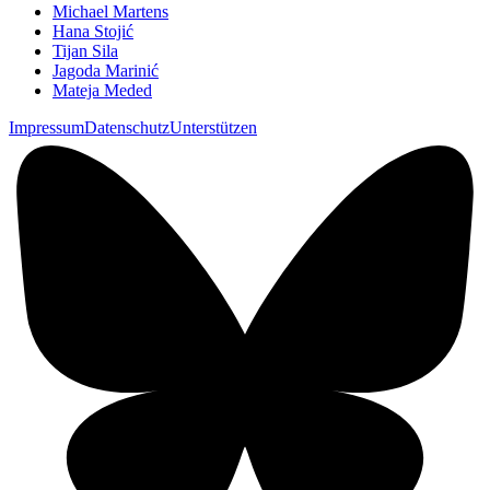
Michael Martens
Hana Stojić
Tijan Sila
Jagoda Marinić
Mateja Meded
Impressum
Datenschutz
Unterstützen