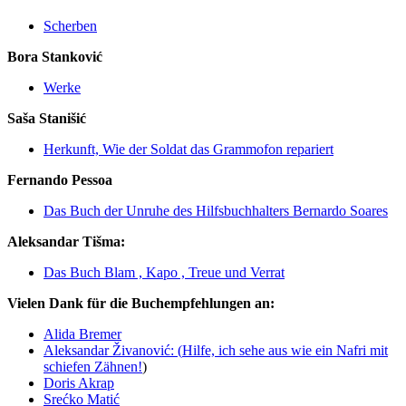
Scherben
Bora Stanković
Werke
Saša Stanišić
Herkunft,
Wie der Soldat das Grammofon repariert
Fernando Pessoa
Das Buch der Unruhe des Hilfsbuchhalters Bernardo Soares
Aleksandar Tišma:
Das Buch Blam ,
Kapo ,
Treue und Verrat
Vielen Dank für die Buchempfehlungen an:
Alida Bremer
Aleksandar Živanović: (
Hilfe, ich sehe aus wie ein Nafri mit
schiefen Zähnen!
)
Doris Akrap
Srećko Matić