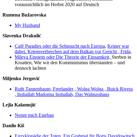
voraussichtlich im Herbst 2020 auf Deutsch
Rumena Bužarovska
My Husband
Slavenka Drakulić
Café Paradies oder die Sehnsucht nach Europa
,
Keiner war
dabei. Kriegsverbrechen auf dem Balkan vor Gericht ,
Frida,
Mileva Einstein oder Die Theorie der Einsamkeit,
Sterben in
Kroatien, Wie wir den Kommunismus überstanden – und
dennoch lachten
Miljenko Jergović
Ruth Tannenbaum,
Freelander ,
Wolga Wolga ,
Buick Rivera
,
Inshallah Madonna Inshallah,
Das Walnusshaus
Lejla Kalamujić
Nennt mich Esteban
Danilo Kiš
Enzyklopädie der Toten,
Ein Grabmal für Boris Davidowitsch