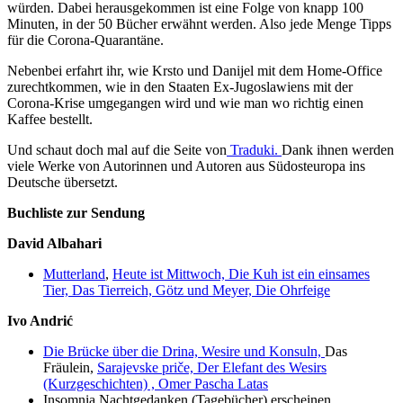
würden. Dabei herausgekommen ist eine Folge von knapp 100
Minuten, in der 50 Bücher erwähnt werden. Also jede Menge Tipps
für die Corona-Quarantäne.
Nebenbei erfahrt ihr, wie Krsto und Danijel mit dem Home-Office
zurechtkommen, wie in den Staaten Ex-Jugoslawiens mit der
Corona-Krise umgegangen wird und wie man wo richtig einen
Kaffee bestellt.
Und schaut doch mal auf die Seite von
Traduki.
Dank ihnen werden
viele Werke von Autorinnen und Autoren aus Südosteuropa ins
Deutsche übersetzt.
Buchliste zur Sendung
David Albahari
Mutterland
,
Heute ist Mittwoch,
Die Kuh ist ein einsames
Tier,
Das Tierreich,
Götz und Meyer,
Die Ohrfeige
Ivo Andrić
Die Brücke über die Drina,
Wesire und Konsuln,
Das
Fräulein,
Sarajevske priče,
Der Elefant des Wesirs
(Kurzgeschichten) ,
Omer Pascha Latas
Insomnia Nachtgedanken (Tagebücher) erscheinen