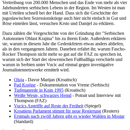
Vertreibung von 200.000 Menschen und das Ende von mehr als vier
Jahrhunderten serbischen Lebens in der Region. Im Westen ist man
mit Urteilen schnell bei der Hand. Dass sich die Geschichte der
jugoslawischen Sezessionskriege auch hier nicht einfach in Gut und
Böse einteilen lässt, versuchen Krsto und Danijel zu erklären.
Dazu zählen die Vorgeschichte von der Gründung der "Serbischen
Autonomen Oblast Krajina" bis zu ihrem Ende. Außerdem erklären
sie, warum in diesem Jahr die Gedenkfeiern etwas anders abliefen,
als in den vergangenen Jahren. Daneben erfahrt ihr, warum Fascho-
Rocker Thompson nicht mehr so gut auf die FAZ zu sprechen ist,
warum sich der Start der slowenischen Fußballliga verschiebt und
warum in Serbien unter Vucic auf einmal gegen investigative
Journalistennetzwerke ermittelt wird.
Oluja
- Davor Marijan (Kroatisch)
Pad Krajine
- Dokumentation von Vreme (Serbisch)
Tudjmanrede in Knin 1995
(Kroatisch)
Weiße Weste, schwarzes Hemd
- Potrait und Interview mit
Thompson (FAZ)
Vucics Angriffe auf Reste der Freiheit
(Spiegel)
Kroatiens Parlament stimmt für neue Regierung
(Reuters)
Erstmals nach zwölf Jahren gibt es wieder Wahlen in Mostar
(Standard)