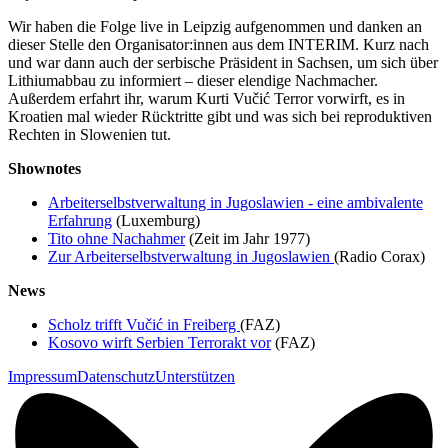
Wir haben die Folge live in Leipzig aufgenommen und danken an
dieser Stelle den Organisator:innen aus dem INTERIM. Kurz nach
und war dann auch der serbische Präsident in Sachsen, um sich über
Lithiumabbau zu informiert – dieser elendige Nachmacher.
Außerdem erfahrt ihr, warum Kurti Vučić Terror vorwirft, es in
Kroatien mal wieder Rücktritte gibt und was sich bei reproduktiven
Rechten in Slowenien tut.
S hownotes
A rbeiterselbstverwaltung in Jugoslawien - eine ambivalente
Erfahrung
(Luxemburg)
T ito ohne Nachahmer
(Zeit im Jahr 1977)
Z ur Arbeiterselbstverwaltung in Jugoslawien
(Radio Corax)
N ews
S cholz trifft Vučić in Freiberg
(FAZ)
K osovo wirft Serbien Terrorakt vor
(FAZ)
Impressum
Datenschutz
Unterstützen